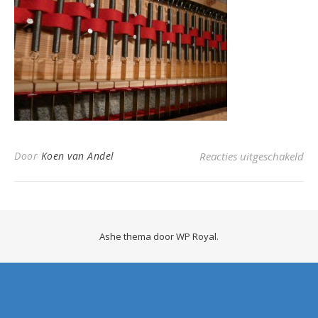
voo
Door
Koen van Andel
Reacties uitgeschakeld
Ashe thema door
WP Royal
.