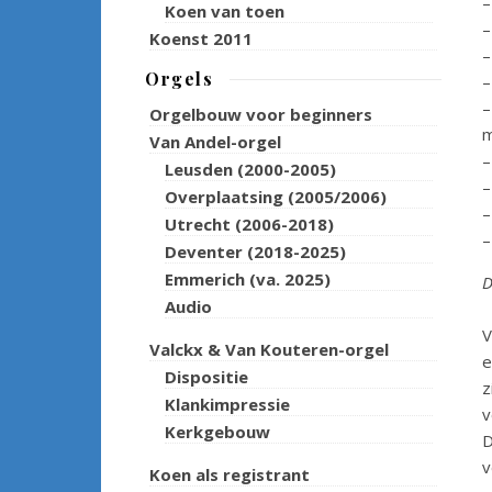
–
Koen van toen
–
Koenst 2011
–
Orgels
–
–
Orgelbouw voor beginners
m
Van Andel-orgel
–
Leusden (2000-2005)
–
Overplaatsing (2005/2006)
–
Utrecht (2006-2018)
–
Deventer (2018-2025)
Emmerich (va. 2025)
D
Audio
V
Valckx & Van Kouteren-orgel
e
Dispositie
z
Klankimpressie
v
Kerkgebouw
D
v
Koen als registrant