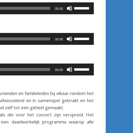
of
het
Gebruik
te
00:00
volume
Omhoog/Omlaag
verlagen.
te
pijltoetsen
verhogen
om
of
het
Gebruik
te
00:00
volume
Omhoog/Omlaag
verlagen.
te
pijltoetsen
verhogen
om
of
het
Gebruik
te
00:00
volume
Omhoog/Omlaag
verlagen.
te
pijltoetsen
verhogen
om
rienden en familieleden bij elkaar rondom het
of
het
afwisselend en in samenspel gebruikt en het
te
volume
l zelf tot een geheel gemaakt.
verlagen.
te
ls die voor het concert zijn verspreid. Het
verhogen
een daadwerkelijk programma waarop alle
of
te