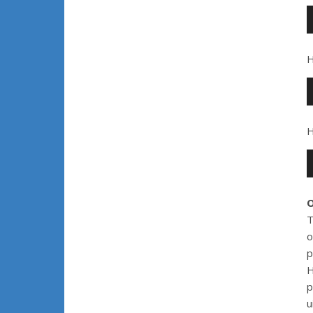
A
H
A
H
A
O
T
o
p
H
p
u