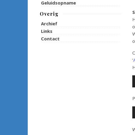
Geluidsopname
S
Overig
H
Archief
o
Links
W
Contact
o
O
‘
H
A
P
A
W