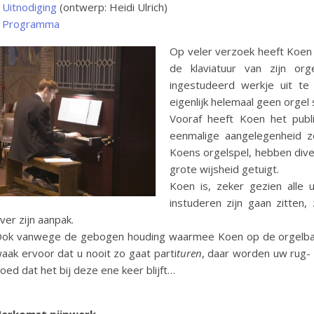
–
Uitnodiging
(ontwerp: Heidi Ulrich)
–
Programma
Op veler verzoek heeft Koen 
de klaviatuur van zijn or
ingestudeerd werkje uit te
eigenlijk helemaal geen orgel 
Vooraf heeft Koen het publie
eenmalige aangelegenheid z
Koens orgelspel, hebben diver
grote wijsheid getuigt.
Koen is, zeker gezien alle 
instuderen zijn gaan zitten
ver zijn aanpak.
ok vanwege de gebogen houding waarmee Koen op de orgelbank zi
aak ervoor dat u nooit zo gaat parti
turen
, daar worden uw rug- 
oed dat het bij deze ene keer blijft…