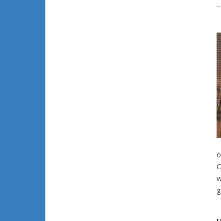
o
O
w
g