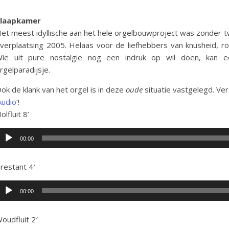
laapkamer
et meest idyllische aan het hele orgelbouwproject was zonder tw
verplaatsing 2005. Helaas voor de liefhebbers van knusheid, romm
ie uit pure nostalgie nog een indruk op wil doen, kan
rgelparadijsje.
ok de klank van het orgel is in deze
oude
situatie vastgelegd. Ver
Audio
‘!
olfluit 8’
udiospeler
00:00
restant 4′
udiospeler
00:00
oudfluit 2′