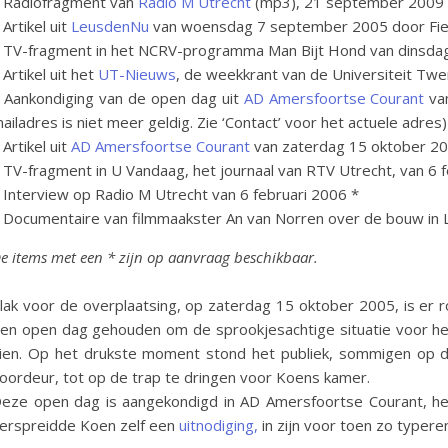
 Radiofragment van
Radio M Utrecht
(mp3), 21 september 2009
 Artikel uit
LeusdenNu
van woensdag 7 september 2005 door Fiet 
 TV-fragment in het NCRV-programma Man Bijt Hond van dinsda
 Artikel uit het
UT-Nieuws
, de weekkrant van de Universiteit Tw
 Aankondiging van de open dag uit
AD Amersfoortse Courant
van
ailadres is niet meer geldig. Zie ‘Contact’ voor het actuele adres)
 Artikel uit
AD Amersfoortse Courant
van zaterdag 15 oktober 2
 TV-fragment in U Vandaag, het journaal van RTV Utrecht, van 6 
 Interview op Radio M Utrecht van 6 februari 2006 *
 Documentaire van filmmaakster An van Norren over de bouw in 
e items met een * zijn op aanvraag beschikbaar.
lak voor de overplaatsing, op zaterdag 15 oktober 2005, is er 
en open dag gehouden om de sprookjesachtige situatie voor het
ien. Op het drukste moment stond het publiek, sommigen op de f
oordeur, tot op de trap te dringen voor Koens kamer.
eze open dag is aangekondigd in AD Amersfoortse Courant, he
erspreidde Koen zelf een
uitnodiging,
in zijn voor toen zo typeren