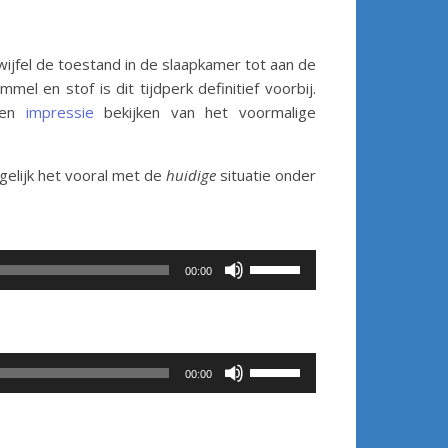
ijfel de toestand in de slaapkamer tot aan de
el en stof is dit tijdperk definitief voorbij.
 een
impressie
bekijken van het voormalige
gelijk het vooral met de
huidige
situatie onder
Gebruik
00:00
Omhoog/Omlaag
pijltoetsen
om
het
Gebruik
00:00
volume
Omhoog/Omlaag
te
pijltoetsen
verhogen
om