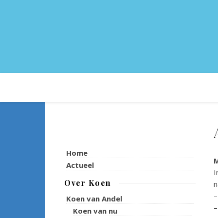
Home
Actueel
I
Over Koen
n
–
Koen van Andel
–
Koen van nu