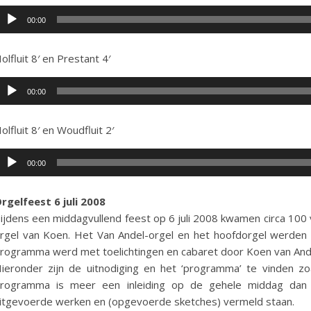
udiospeler
00:00
olfluit 8′ en Prestant 4′
udiospeler
00:00
olfluit 8′ en Woudfluit 2′
udiospeler
00:00
rgelfeest 6 juli 2008
ijdens een middagvullend feest op 6 juli 2008 kwamen circa 100 v
rgel van Koen. Het Van Andel-orgel en het hoofdorgel werden 
rogramma werd met toelichtingen en cabaret door Koen van Ande
ieronder zijn de uitnodiging en het ‘programma’ te vinden zoa
rogramma is meer een inleiding op de gehele middag dan 
itgevoerde werken en (opgevoerde sketches) vermeld staan.