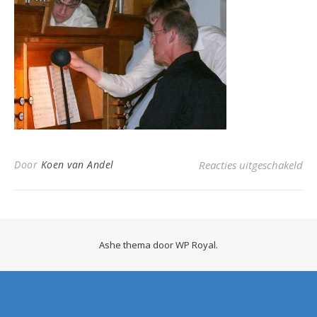
voo
Door
Koen van Andel
Reacties uitgeschakeld
Ashe thema door
WP Royal
.